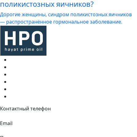
поликистозных яичников?
Дорогие женщины, синдром поликистозных яичников
— распространённое гормональное заболевание.
Все товары
О компании
Блог
Доставка и оплата
Контакты
FAQ
Контактный телефон
+7 495 117-26-54
Email
info@hayatprimeoil.ru