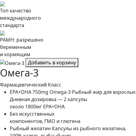
Топ качество
международного
стандарта
РАМН: разрешено
беременным
и кормящим
Добавить в корзину
Омега-3
Фармацевтический Класс
EPA+DHA 750mg Omega-3
Рыбный жир для взрослых
Дневная дозировка — 2 капсулы
около 1800мг EPA+DHA
Без искусственных
компонентов, ГМО и глютена
Рыбный желатин
Капсулы из рыбного желатина,
100% халяль рыбный жир