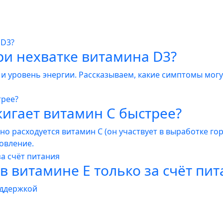
ри нехватке витамина D3?
и уровень энергии. Рассказываем, какие симптомы могу
жигает витамин С быстрее?
вно расходуется витамин C (он участвует в выработке г
новление.
в витамине Е только за счёт пи
оддержкой